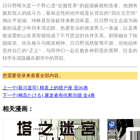
日日野晴矢是一个野心是“征服世界”的超级麻烦制造者。他拥有
极其惊人的战斗力，最标志性的动作就是从背后的“四次元空间”
掏出平底锅、球棒甚至保龄球来教训坏蛋。日日野与立志成为画
家的温柔少年冈本清志朗、热爱音乐的摇滚男儿一条诚，以及勇
敢追爱的山奈美智留组成了不可思议的伙伴关系。剧情融合了校
园搞笑、街头格斗与摇滚精神。日日野虽然桀骜不驯，但他始终
坚持自己的“正义”，与同伴们一起击败各种邪恶的黑帮、狂妄的
转学生或隐藏在都市中的罪犯。
您需要登录来查看全部内容。
上一个
[新川直司] 棋盘上的猎户座 至06卷
下一个
[桐岛たける] 屠龙者布伦希尔德 全4卷
相关漫画：