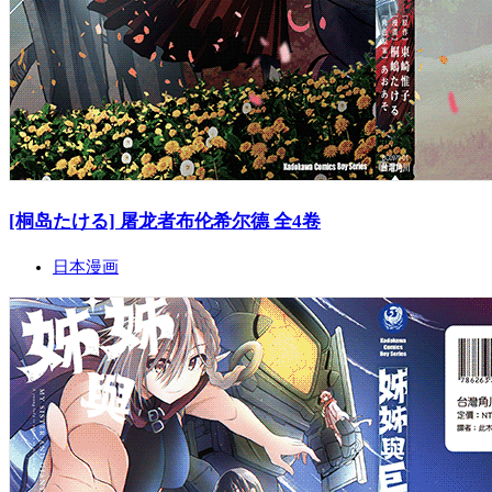
[桐岛たける] 屠龙者布伦希尔德 全4卷
日本漫画