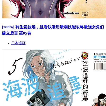
[zunta] 转生竞技场，且看奴隶用最弱技能攻略最强女角们
建立后宫 至05卷
日本漫画