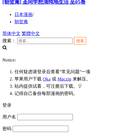
[朝贺庵] 圣同学想清纯地生活 至05卷
日本漫画
朝贺庵
简体中文
繁體中文
搜索：
Notice:
任何疑虑请登录后查看"常见问题"一项
苹果用户下载
Oka
或
Maczip
来解压。
站内提供试看，可注册后下载。🎈
记得自己备份每部漫画的密码。
登录
用户名
密码