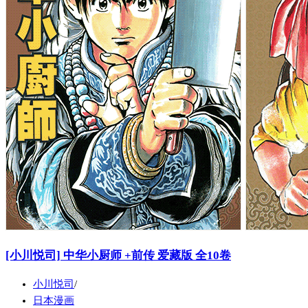
[小川悦司] 中华小厨师 +前传 爱藏版 全10卷
小川悦司
日本漫画