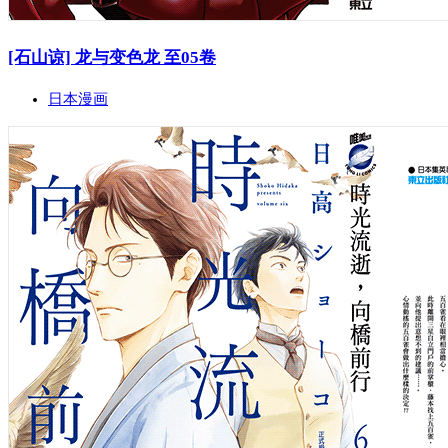
[石山谅] 龙与变色龙 至05卷
日本漫画