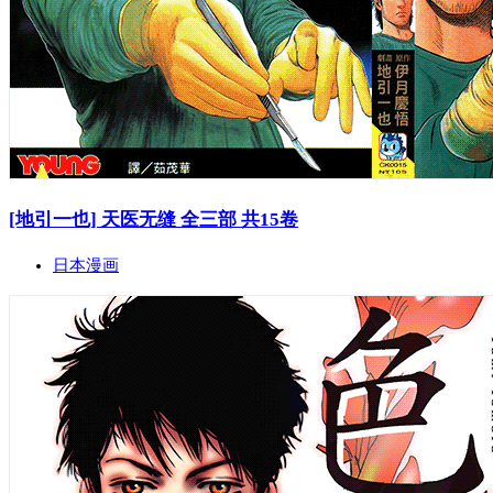
[地引一也] 天医无缝 全三部 共15卷
日本漫画