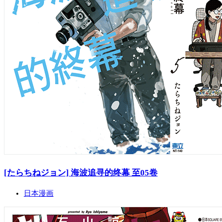
[たらちねジョン] 海波追寻的终幕 至05卷
日本漫画