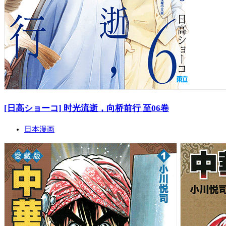
[日高ショーコ] 时光流逝，向桥前行 至06卷
日本漫画