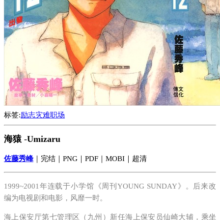
标签:
励志
灾难
职场
海猿
-
Umizaru
佐藤秀峰
｜完结｜PNG｜PDF｜MOBI｜超清
1999~2001年连载于小学馆《周刊YOUNG SUNDAY》。后来改
编为电视剧和电影，风靡一时。
海上保安厅第七管理区（九州）新任海上保安员仙崎大辅，乘坐