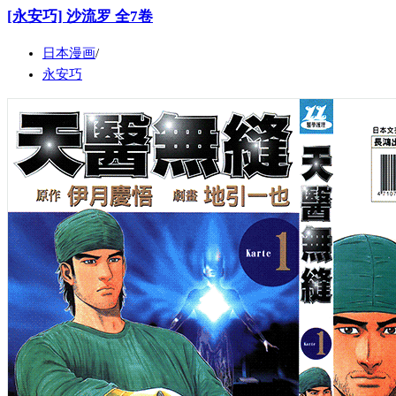
[永安巧] 沙流罗 全7卷
日本漫画
永安巧