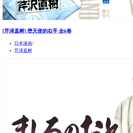
[芹泽直树] 堕天使的右手 全6卷
日本漫画
芹泽直树