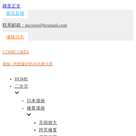
跳至正文
留言反馈
联系邮箱：mcores@foxmail.com
漫核日志
COMICORES
漫核 - 想把最好的与大家分享
HOME
二次元
日本漫画
修复漫画
无损放大
跨页修复