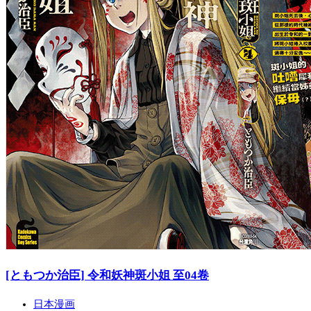
[ともつか治臣] 令和妖神斑小姐 至04卷
日本漫画