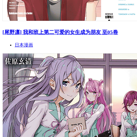
[尾野凛] 我和班上第二可爱的女生成为朋友 至05卷
日本漫画