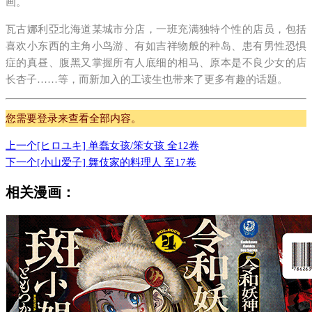
画。
瓦古娜利亞北海道某城市分店，一班充满独特个性的店员，包括
喜欢小东西的主角小鸟游、有如吉祥物般的种岛、患有男性恐惧
症的真昼、腹黑又掌握所有人底细的相马、原本是不良少女的店
长杏子……等，而新加入的工读生也带来了更多有趣的话题。
您需要登录来查看全部内容。
上一个
[ヒロユキ] 单蠢女孩/笨女孩 全12卷
下一个
[小山爱子] 舞伎家的料理人 至17卷
相关漫画：