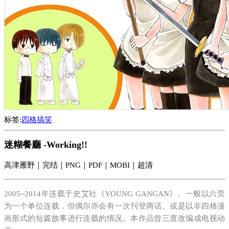
标签:
四格
搞笑
迷糊餐廳 -
Working!!
高津雁野｜完结｜PNG｜PDF｜MOBI｜超清
2005~2014年连载于史艾社《YOUNG GANGAN》。一般以六页
为一个单位连载，但偶尔亦会有一次刊登两话、或是以非四格漫
画形式的短篇故事进行连载的情况。本作品曾三度改编成电视动