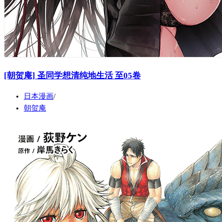
[朝贺庵] 圣同学想清纯地生活 至05卷
日本漫画
朝贺庵