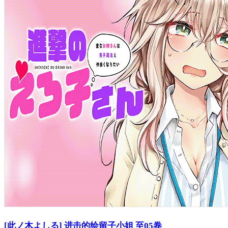
[此ノ木よしる] 进击的绘留子小姐 至05卷