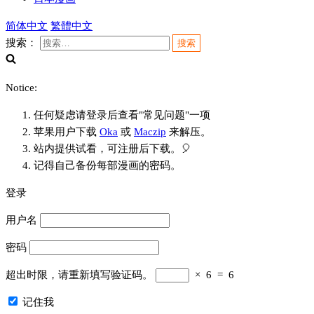
简体中文
繁體中文
搜索：
Notice:
任何疑虑请登录后查看"常见问题"一项
苹果用户下载
Oka
或
Maczip
来解压。
站内提供试看，可注册后下载。🎈
记得自己备份每部漫画的密码。
登录
用户名
密码
超出时限，请重新填写验证码。
×
6
=
6
记住我