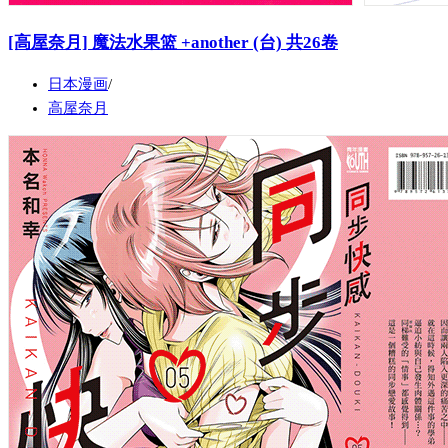
[高屋奈月] 魔法水果篮 +another (台) 共26卷
日本漫画
高屋奈月