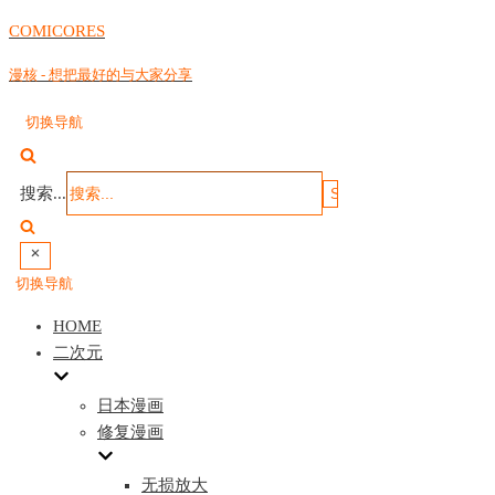
COMICORES
漫核 - 想把最好的与大家分享
切换导航
搜索...
切换导航
HOME
二次元
日本漫画
修复漫画
无损放大