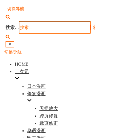
切换导航
搜索...
切换导航
HOME
二次元
日本漫画
修复漫画
无损放大
跨页修复
裁页修正
华语漫画