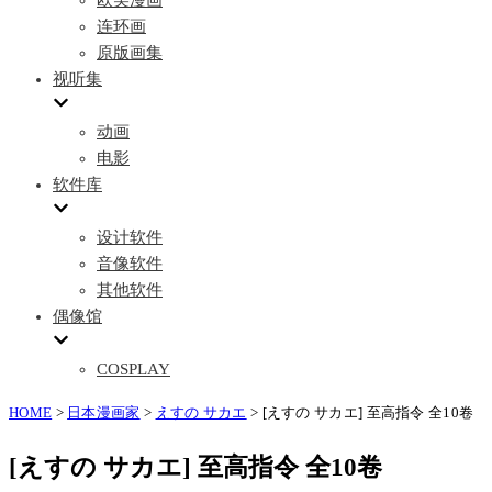
欧美漫画
连环画
原版画集
视听集
动画
电影
软件库
设计软件
音像软件
其他软件
偶像馆
COSPLAY
HOME
>
日本漫画家
>
えすの サカエ
>
[えすの サカエ] 至高指令 全10卷
[えすの サカエ] 至高指令 全10卷