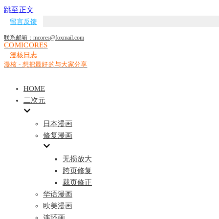
跳至正文
留言反馈
联系邮箱：mcores@foxmail.com
COMICORES
漫核日志
漫核 - 想把最好的与大家分享
HOME
二次元
日本漫画
修复漫画
无损放大
跨页修复
裁页修正
华语漫画
欧美漫画
连环画