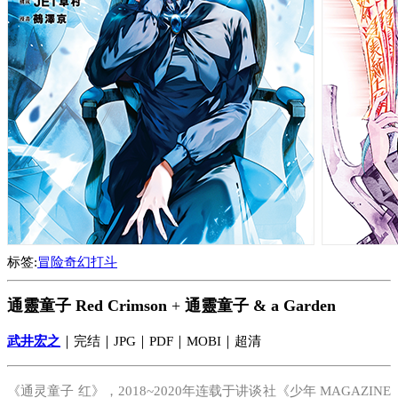
标签:
冒险
奇幻
打斗
通靈童子
Red Crimson
+
通靈童子 & a Garden
武井宏之
｜完结｜JPG｜PDF｜MOBI｜超清
《通灵童子 红》，2018~2020年连载于讲谈社《少年 MAGAZINE