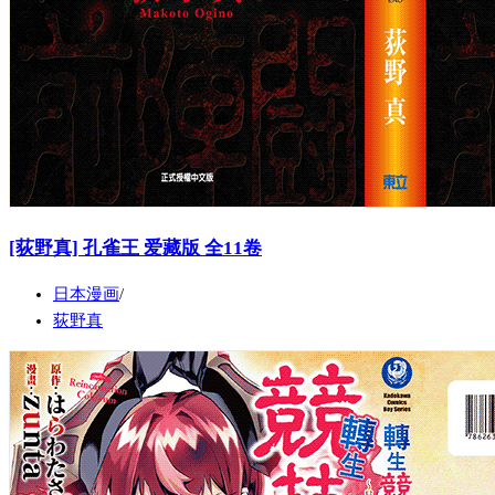
[荻野真] 孔雀王 爱藏版 全11卷
日本漫画
荻野真