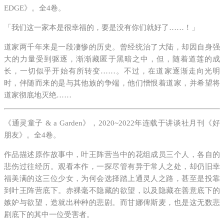
EDGE》。全4卷。
「我们这一家本是很幸福的，要是没有你们就好了……！」
道家两千年来是一段凄惨的历史。曾经统治了大陆，却因自身强
大的力量受到驱逐，渐渐藏匿于黑暗之中，但，随着道莲的成
长，一切似乎开始有所转变……。不过，在道家逐渐走向光明
时，伴随而来的是与其他族的争端，他们憎恨着道家，并希望将
道家彻底地灭绝……
《通灵童子 & a Garden》，2020~2022年连载于讲谈社月刊《好
朋友》。全4卷。
作品描述原作故事中，叶王阵营当中的花组成员三个人，各自的
悲伤过往经历。观看本作，一探尽管有异于常人之处，却仍旧幸
福美满的这三位少女，为何会选择踏上通灵人之路，甚至是投靠
到叶王阵营底下。赤裸毫不隐藏的欲望，以及隐藏在善意底下的
嫉妒与欲望，造就出种种的悲剧。而甘娜俾斯麦，也是这无数悲
剧底下的其中一位受害者。