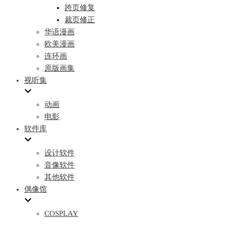
跨页修复
裁页修正
华语漫画
欧美漫画
连环画
原版画集
视听集
动画
电影
软件库
设计软件
音像软件
其他软件
偶像馆
COSPLAY