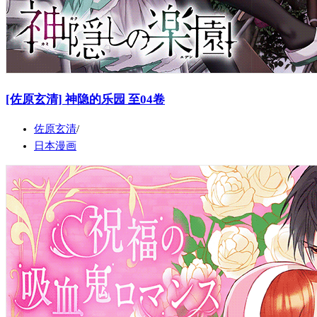
[佐原玄清] 神隐的乐园 至04卷
佐原玄清
日本漫画