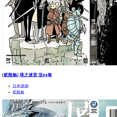
[贰瓶勉] 塔之迷宫 至04卷
日本漫画
贰瓶勉